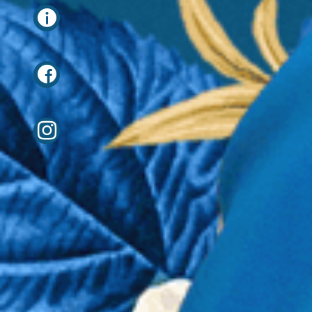
LOCALIZAÇÃO
Av. José Bonifácio de
Andrada e Silva nº1
Quinta do Vale Gemil –
Almegue Santa Clara
3040-389 Coimbra